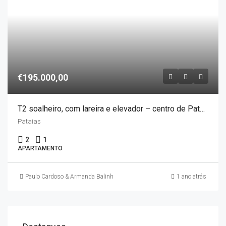
€195.000,00
T2 soalheiro, com lareira e elevador – centro de Pataias
Pataias
2
1
APARTAMENTO
Paulo Cardoso & Armanda Balinha
1 ano atrás