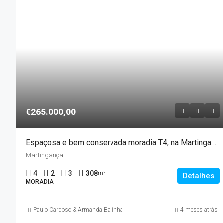
€265.000,00
Espaçosa e bem conservada moradia T4, na Martingança – UFPM
Martingança
4
2
3
308
m²
Detalhes
MORADIA
Paulo Cardoso & Armanda Balinha
4 meses atrás