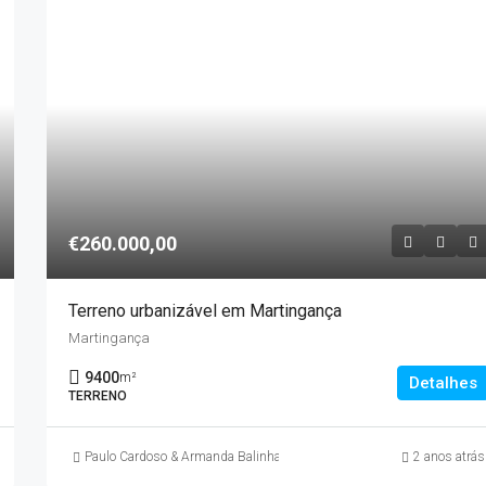
€260.000,00
Terreno urbanizável em Martingança
Martingança
9400
m²
Detalhes
TERRENO
Paulo Cardoso & Armanda Balinha
2 anos atrás