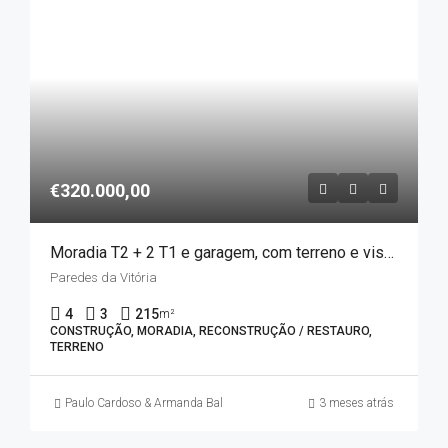
€320.000,00
Moradia T2 + 2 T1 e garagem, com terreno e vista inigualável – Paredes da Vitória
Paredes da Vitória
4
3
215
m²
CONSTRUÇÃO, MORADIA, RECONSTRUÇÃO / RESTAURO,
TERRENO
Paulo Cardoso & Armanda Balinha
3 meses atrás