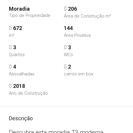
Moradia
206
Tipo de Propriedade
Área de Construção m²
672
144
m²
Área Privativa
3
3
Quartos
WCs
4
2
Assoalhadas
carros em box
2018
Ano de Construção
Descrição
Descubra esta moradia T3 moderna,