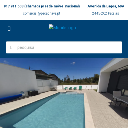
917 911 603 (chamada p/ rede móvel nacional)
Avenida da Lagoa, 60A
comercial@pecachave.pt
2445-202 Pataias