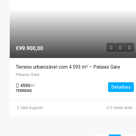
€99.900,00
Terreno urbanizável com 4.593 m² – Pataias Gare
Pataias Gare
4593
m²
Detalhes
TERRENO
Zélia Augusto
5 meses atrás