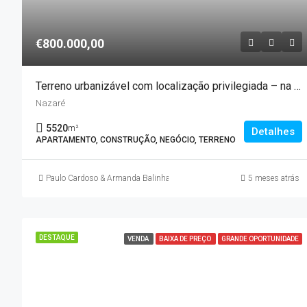
€800.000,00
Terreno urbanizável com localização privilegiada – na Nazaré
Nazaré
5520
m²
Detalhes
APARTAMENTO, CONSTRUÇÃO, NEGÓCIO, TERRENO
Paulo Cardoso & Armanda Balinha
5 meses atrás
DESTAQUE
VENDA
BAIXA DE PREÇO
GRANDE OPORTUNIDADE