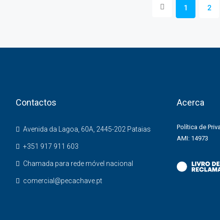
1
2
Contactos
Acerca
Política de Pri
Avenida da Lagoa, 60A, 2445-202 Pataias
AMI: 14973
+351 917 911 603
Chamada para rede móvel nacional
comercial@pecachave.pt