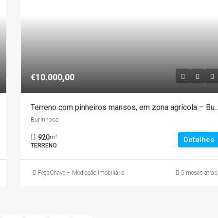
€10.000,00
Terreno com pinheiros mansos, em zona agríc
Burinhosa
920
m²
Detalhes
TERRENO
PeçaChave – Mediação Imobiliária
5 meses atrás