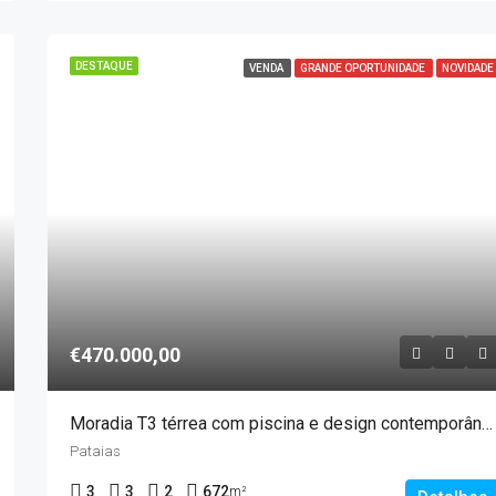
DESTAQUE
VENDA
GRANDE OPORTUNIDADE
NOVIDADE
€470.000,00
Moradia T3 térrea com piscina e design contemporâneo, Pataias
Pataias
3
3
2
672
m²