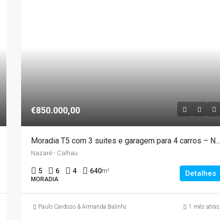
€850.000,00
Moradia T5 com 3 suites e garagem para 4 carros – Naz
Nazaré - Calhau
5
6
4
640
m²
Detalhes
MORADIA
Paulo Cardoso & Armanda Balinha
1 mês atrás