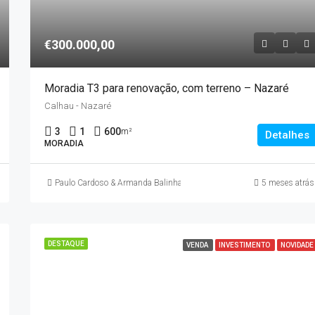
€300.000,00
Moradia T3 para renovação, com terreno – Nazaré
Calhau - Nazaré
3
1
600
m²
Detalhes
MORADIA
Paulo Cardoso & Armanda Balinha
5 meses atrás
DESTAQUE
VENDA
INVESTIMENTO
NOVIDADE