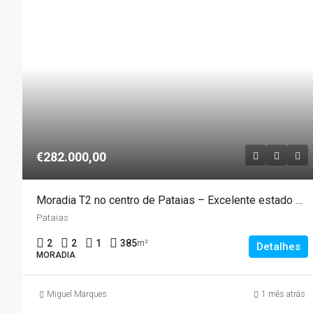
€282.000,00
Moradia T2 no centro de Pataias – Excelente estado de conservação
Pataias
2
2
1
385
m²
Detalhes
MORADIA
Miguel Marques
1 mês atrás