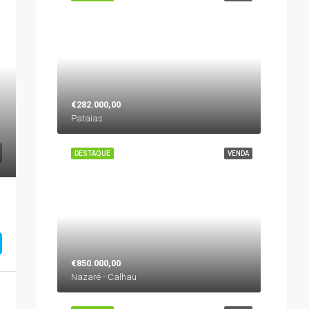
€282.000,00
Pataias
DESTAQUE
VENDA
aré
€850.000,00
Nazaré - Calhau