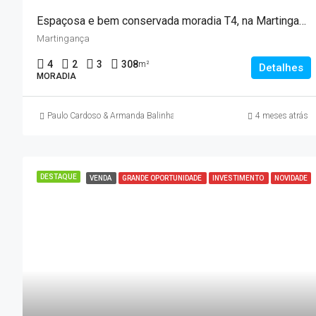
Espaçosa e bem conservada moradia T4, na Martingança – UFPM
Martingança
4
2
3
308
m²
Detalhes
MORADIA
Paulo Cardoso & Armanda Balinha
4 meses atrás
DESTAQUE
VENDA
GRANDE OPORTUNIDADE
INVESTIMENTO
NOVIDADE