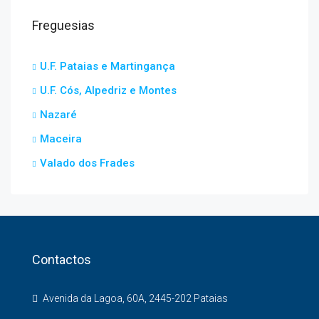
Freguesias
U.F. Pataias e Martingança
U.F. Cós, Alpedriz e Montes
Nazaré
Maceira
Valado dos Frades
Contactos
Avenida da Lagoa, 60A, 2445-202 Pataias