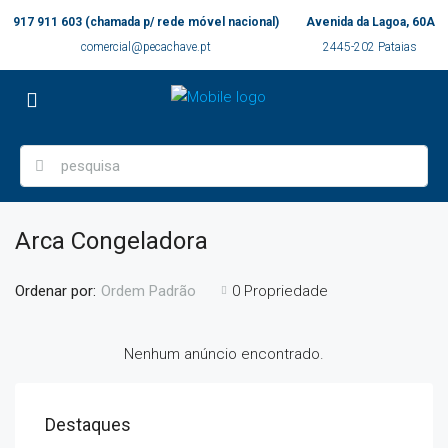
917 911 603 (chamada p/ rede móvel nacional)
Avenida da Lagoa, 60A
comercial@pecachave.pt
2445-202 Pataias
Arca Congeladora
Ordenar por:
0 Propriedade
Ordem Padrão
Nenhum anúncio encontrado.
Destaques