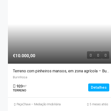
€10.000,00
Terreno com pinheiros mansos, em zona agrícola – Burinhosa
Burinhosa
920
m²
Detalhes
TERRENO
PeçaChave – Mediação Imobiliária
5 meses atrás