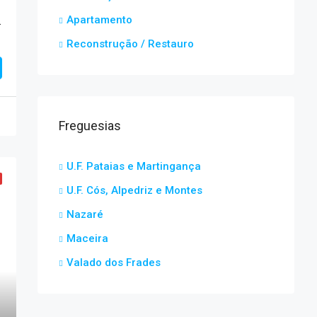
Apartamento
– Pataias
Reconstrução / Restauro
Freguesias
U.F. Pataias e Martingança
U.F. Cós, Alpedriz e Montes
Nazaré
Maceira
Valado dos Frades