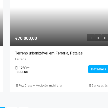
€70.000,00
Terreno urbanizável em Ferraria, Pataias
Ferraria
1280
m²
Detalhes
TERRENO
PeçaChave – Mediação Imobiliária
2 anos atrás