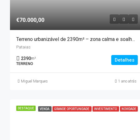
€70.000,00
Terreno urbanizável de 2390m² – zona calma e soalheira, em Pataias
Pataias
2390
m²
Detalhes
TERRENO
Miguel Marques
1 ano atrás
DESTAQUE
VENDA
GRANDE OPORTUNIDADE
INVESTIMENTO
NOVIDADE