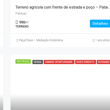
Terreno agrícola com frente de estrada e poço 
Pataias
990
m²
Detalhes
TERRENO
PeçaChave – Mediação Imobiliária
1 ano atrás
DESTAQUE
VENDA
GRANDE OPORTUNIDADE
INVESTIMENTO
NOVIDADE