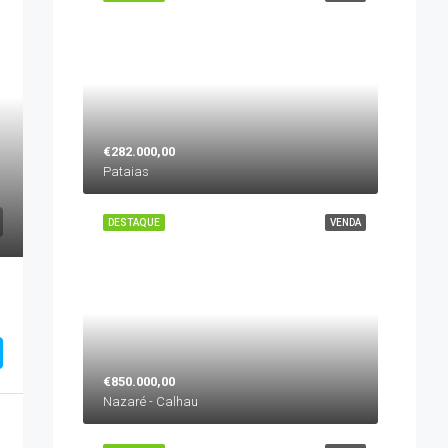
€282.000,00
Pataias
DESTAQUE
VENDA
€850.000,00
Nazaré - Calhau