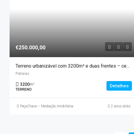
€250.000,00
Terreno urbanizável com 3200m² e duas frentes – centro de Pataias
Pataias
3200
m²
Detalhes
TERRENO
PeçaChave – Mediação Imobiliária
2 anos atrás