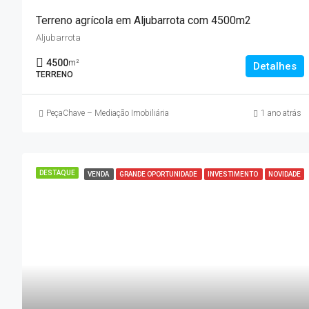
Terreno agrícola em Aljubarrota com 4500m2
Aljubarrota
4500
m²
Detalhes
TERRENO
PeçaChave – Mediação Imobiliária
1 ano atrás
DESTAQUE
VENDA
GRANDE OPORTUNIDADE
INVESTIMENTO
NOVIDADE