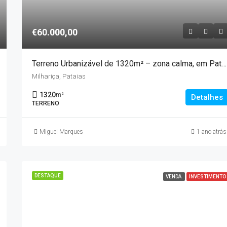
€60.000,00
Terreno Urbanizável de 1320m² – zona calma, em Pataias
Milhariça, Pataias
1320
m²
Detalhes
TERRENO
Miguel Marques
1 ano atrás
DESTAQUE
VENDA
INVESTIMENTO