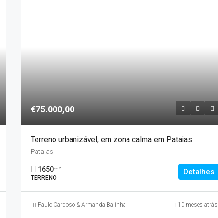
€75.000,00
Terreno urbanizável, em zona calma em Pataias
Pataias
1650
m²
Detalhes
TERRENO
Paulo Cardoso & Armanda Balinha
10 meses atrás