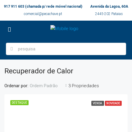
917 911 603 (chamada p/ rede móvel nacional)
Avenida da Lagoa, 60A
comercial@pecachave.pt
2445-202 Pataias
Recuperador de Calor
Ordenar por:
3 Propriedades
Ordem Padrão
DESTAQUE
VENDA
NOVIDADE