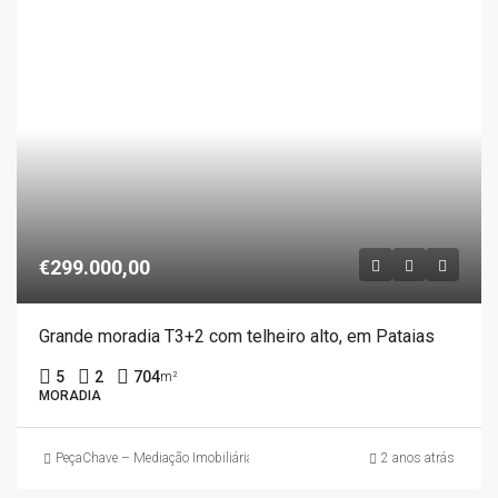
€299.000,00
Grande moradia T3+2 com telheiro alto, em Pataias
5
2
704
m²
MORADIA
PeçaChave – Mediação Imobiliária
2 anos atrás