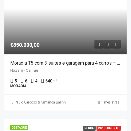
€850.000,00
Moradia T5 com 3 suites e garagem para 4 carros – Nazaré
Nazaré - Calhau
5
6
4
640
m²
MORADIA
Paulo Cardoso & Armanda Balinha
1 mês atrás
DESTAQUE
VENDA
INVESTIMENTO