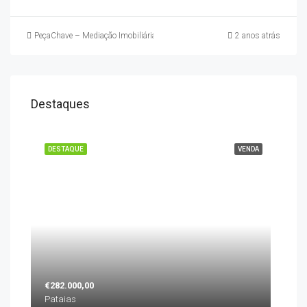
PeçaChave – Mediação Imobiliária
2 anos atrás
Destaques
DESTAQUE
VENDA
€282.000,00
Pataias