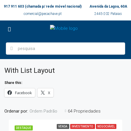
917 911 603 (chamada p/ rede móvel nacional)
Avenida da Lagoa, 60A
comercial@pecachave.pt
2445-202 Pataias
With List Layout
Share this:
Facebook
X
Ordenar por:
64 Propriedades
Ordem Padrão
VENDA
INVESTIMENTO
NEGOCIÁVEL
DESTAQUE