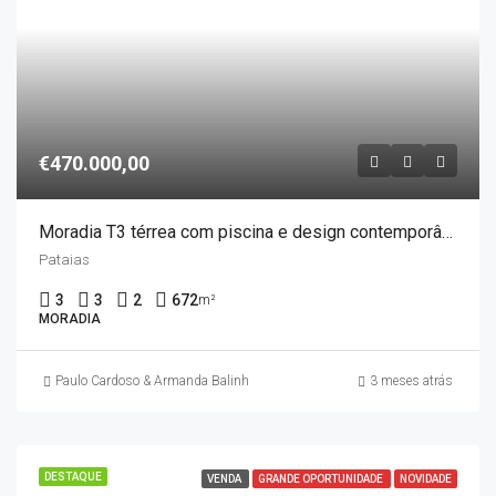
€470.000,00
Moradia T3 térrea com piscina e design contemporâneo, Pataias
Pataias
3
3
2
672
m²
MORADIA
Paulo Cardoso & Armanda Balinha
3 meses atrás
DESTAQUE
VENDA
GRANDE OPORTUNIDADE
NOVIDADE