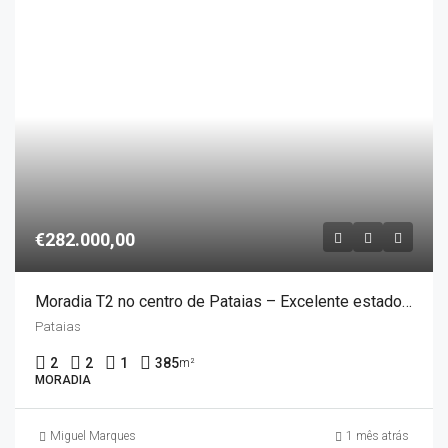
€282.000,00
Moradia T2 no centro de Pataias – Excelente estado de conservação
Pataias
2
2
1
385
m²
MORADIA
Miguel Marques
1 mês atrás