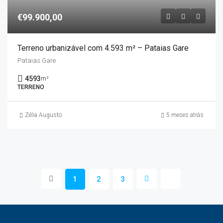
€99.900,00
Terreno urbanizável com 4.593 m² – Pataias Gare
Pataias Gare
4593
m²
TERRENO
Zélia Augusto
5 meses atrás
1
2
3