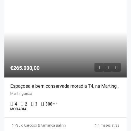
€265.000,00
Espaçosa e bem conservada moradia T4, na Martingança – UFPM
Martingança
4
2
3
308
m²
MORADIA
Paulo Cardoso & Armanda Balinha
4 meses atrás