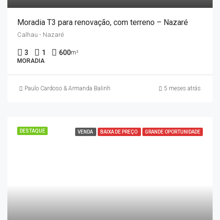
Moradia T3 para renovação, com terreno – Nazaré
Calhau - Nazaré
3
1
600
m²
MORADIA
Paulo Cardoso & Armanda Balinha
5 meses atrás
DESTAQUE
VENDA
BAIXA DE PREÇO
GRANDE OPORTUNIDADE