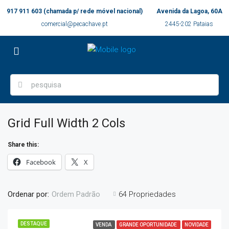
917 911 603 (chamada p/ rede móvel nacional)
Avenida da Lagoa, 60A
comercial@pecachave.pt
2445-202 Pataias
Grid Full Width 2 Cols
Share this:
Facebook
X
Ordenar por:
64 Propriedades
Ordem Padrão
DESTAQUE
VENDA
GRANDE OPORTUNIDADE
NOVIDADE