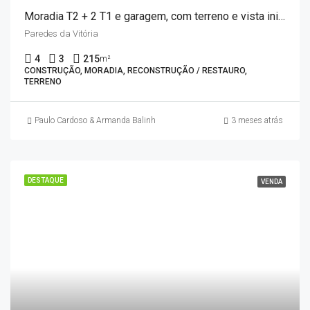
Moradia T2 + 2 T1 e garagem, com terreno e vista inigualável – Paredes da Vitória
Paredes da Vitória
4
3
215
m²
CONSTRUÇÃO, MORADIA, RECONSTRUÇÃO / RESTAURO,
TERRENO
Paulo Cardoso & Armanda Balinha
3 meses atrás
DESTAQUE
VENDA